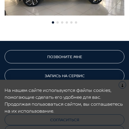
ПОЗВОНИТЕ МНЕ
ЗАПИСЬ НА СЕРВИС
На нашем сайте используются файлы cookies,
помогающие сделать его удобнее для вас.
Cайт не является публичной офертой.
Все содержащиеся на Сайте сведения носят исключительно
Продолжая пользоваться сайтом, вы соглашаетесь
информационный характер и не является исчерпывающими.
на их использование.
СОГЛАСИТЬСЯ
© 2026, Nissan
Cделано в UDP Auto
Обратный
звонок