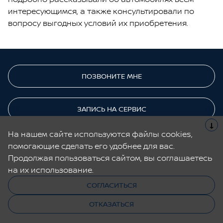
интересующимся, а также консультировали по
вопросу выгодных условий их приобретения.
ПОЗВОНИТЕ МНЕ
ЗАПИСЬ НА СЕРВИС
На нашем сайте используются файлы cookies,
помогающие сделать его удобнее для вас.
Cайт не является публичной офертой.
Все содержащиеся на Сайте сведения носят исключительно
Продолжая пользоваться сайтом, вы соглашаетесь
информационный характер и не является исчерпывающими.
на их использование.
СОГЛАСИТЬСЯ
© 2026, Nissan
Cделано в UDP Auto
Обратный
звонок
ОТКАЗАТЬСЯ