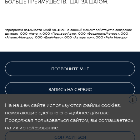
БОЛЬШЕ ПРЕИМУЩЕСТВ. ШАГ ЗА ШАГОМ.
*программа лояльности «Мой Альянс» на данный момент действует в дилерских
центрах: ООО «Автон», ООО «Премьер-Авто», ООО «ФердинандМоторс», ООО
«Альянс-Моторс», ООО «Диал-Авто», ООО «Авторегион», ООО «Рейн Моторс»
ПОЗВОНИТЕ МНЕ
ЗАПИСЬ НА СЕРВИС
На нашем сайте используются файлы cookies,
помогающие сделать его удобнее для вас.
Cайт не является публичной офертой.
Все содержащиеся на Сайте сведения носят исключительно
Продолжая пользоваться сайтом, вы соглашаетесь
информационный характер и не является исчерпывающими.
на их использование.
СОГЛАСИТЬСЯ
© 2026, Nissan
Cделано в UDP Auto