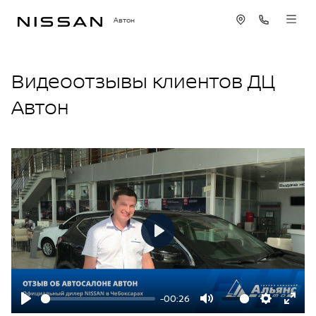
Автон
Видеоотзывы клиентов ДЦ
Автон
Play
-00:26
Play
Mute
Settings
Ente