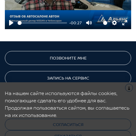
Play
-00:27
Play
Mute
Settings
Ente
fulls
ПОЗВОНИТЕ МНЕ
ЗАПИСЬ НА СЕРВИС
На нашем сайте используются файлы cookies,
помогающие сделать его удобнее для вас.
Cайт не является публичной офертой.
Все содержащиеся на Сайте сведения носят исключительно
Продолжая пользоваться сайтом, вы соглашаетесь
информационный характер и не является исчерпывающими.
на их использование.
СОГЛАСИТЬСЯ
© 2026, Nissan
Cделано в UDP Auto
Запись
на
сервис
ОТКАЗАТЬСЯ