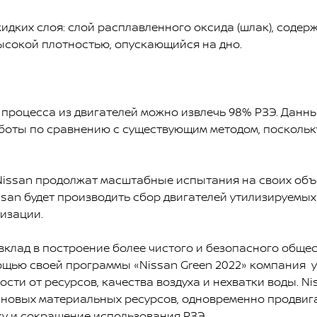
идких слоя: слой расплавленного оксида (шлак), соде
 высокой плотностью, опускающийся на дно.
 процесса из двигателей можно извлечь 98% РЗЭ. Данн
боты по сравнению с существующим методом, поскольк
Nissan продолжат масштабные испытания на своих объ
ssan будет производить сбор двигателей утилизируем
изации.
клад в построение более чистого и безопасного общест
ощью своей программы «Nissan Green 2022» компания 
ости от ресурсов, качества воздуха и нехватки воды. N
 новых материальных ресурсов, одновременно продви
ку и сокращение использования РЗЭ.