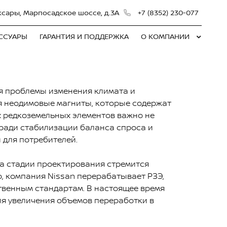
ксары, Марпосадское шоссе, д.3А
+7 (8352) 230-077
ЕССУАРЫ
ГАРАНТИЯ И ПОДДЕРЖКА
О КОМПАНИИ
я проблемы изменения климата и
я неодимовые магниты, которые содержат
х редкоземельных элементов важно не
 ради стабилизации баланса спроса и
 для потребителей.
на стадии проектирования стремится
о, компания Nissan перерабатывает РЗЭ,
твенным стандартам. В настоящее время
для увеличения объемов переработки в