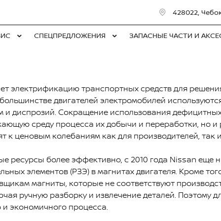
428022, Чебо
ВИС
СПЕЦПРЕДЛОЖЕНИЯ
ЗАПАСНЫЕ ЧАСТИ И АКС
ет электрификацию транспортных средств для решени
В большинстве двигателей электромобилей используютс
им и диспрозий. Сокращение использования дефицитны
жающую среду процесса их добычи и переработки, но и
т к ценовым колебаниям как для производителей, так и
е ресурсы более эффективно, с 2010 года Nissan еще 
ьных элементов (РЗЭ) в магнитах двигателя. Кроме тог
авщикам магниты, которые не соответствуют производс
лючая ручную разборку и извлечение деталей. Поэтому 
 и экономичного процесса.